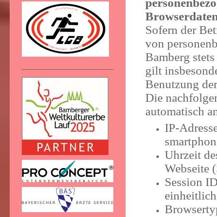
personenbezog
Browserdate
Sofern der Bet
von personenb
Bamberg stets
gilt insbesond
Benutzung der
Die nachfolgen
automatisch a
IP-Adresse
smartphon
Uhrzeit de
Webseite (
Session ID
einheitlic
Browsertyp