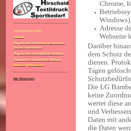
Chrome, In
Betriebssy
Windows)
Adresse de
Interessante Links
Webseite 
ladv.de
Bayerischer Leichtathletik Verband -
Darüber hinaus
Bezirk Oberfranken
dem Schutz der
Bayerischer Leichtathletik Verband
Deutscher Leichtathletik Verband
dienen. Protok
Seltec Ergebnisse live
Tagen gelöscht
Schutzbedürfni
Alle Meldungen
Die LG Bamber
keine Zuordnu
wertet diese a
und Verbesser
Daten mit and
die Daten wer