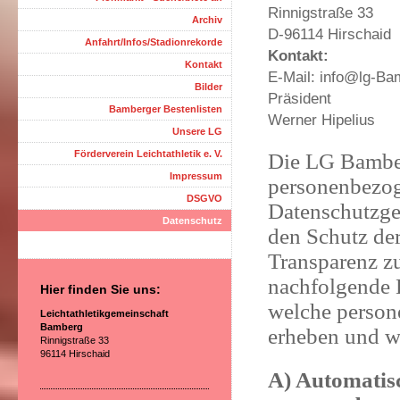
Rinnigstraße 33
Archiv
D-96114 Hirschaid
Anfahrt/Infos/Stadionrekorde
Kontakt:
Kontakt
E-Mail: info@lg-Ba
Bilder
Präsident
Bamberger Bestenlisten
Werner Hipelius
Unsere LG
Förderverein Leichtathletik e. V.
Die LG Bamberg
Impressum
personenbezog
DSGVO
Datenschutzges
Datenschutz
den Schutz de
Transparenz zu
nachfolgende E
Hier finden Sie uns:
welche perso
Leichtathletikgemeinschaft
Bamberg
erheben und wa
Rinnigstraße 33
96114 Hirschaid
A) Automatis