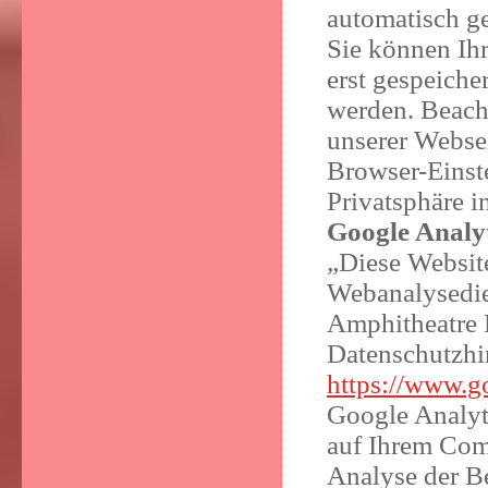
automatisch ge
Sie können Ihr
erst gespeiche
werden. Beacht
unserer Websei
Browser-Einste
Privatsphäre i
Google Analyt
„Diese Website
Webanalysedie
Amphitheatre
Datenschutzhin
https://www.go
Google Analyti
auf Ihrem Com
Analyse der B