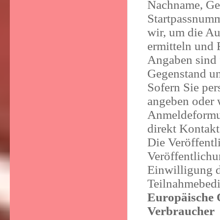
Nachname, Ges
Startpassnumm
wir, um die A
ermitteln und 
Angaben sind 
Gegenstand un
Sofern Sie pe
angeben oder w
Anmeldeformul
direkt Kontakt
Die Veröffentl
Veröffentlichu
Einwilligung 
Teilnahmebedi
Europäische O
Verbraucher