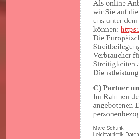
Als online Anb
wir Sie auf di
uns unter dem
können:
https
Die Europäisc
Streitbeilegun
Verbraucher fü
Streitigkeiten
Dienstleistun
C) Partner un
Im Rahmen der 
angebotenen D
personenbezog
Marc Schunk
Leichtathletik Date