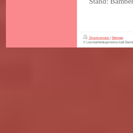
Stand: Bamber
Druckversion
|
Sitemap
© Leichtathletikgemeinschaft Bam