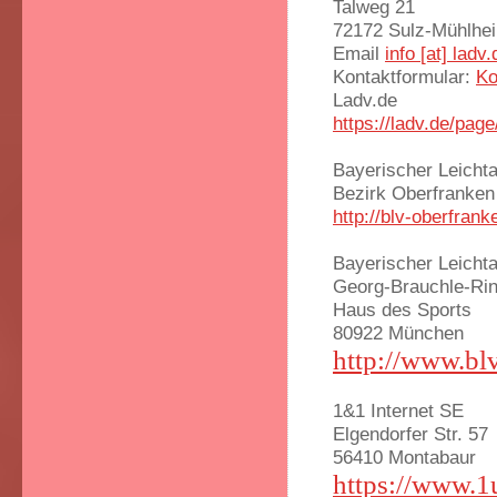
Talweg 21
72172 Sulz-Mühlhe
Email
info [at] ladv.
Kontaktformular:
Ko
Ladv.de
https://ladv.de/pag
Bayerischer Leichta
Bezirk Oberfranken
http://blv-oberfrank
Bayerischer Leichta
Georg-Brauchle-Ri
Haus des Sports
80922 München
http://www.blv
1&1 Internet SE
Elgendorfer Str. 57
56410 Montabaur
https://www.1