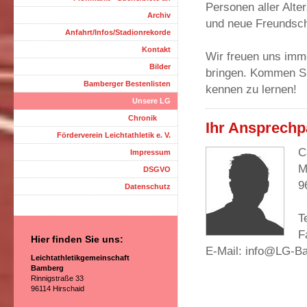
Personen aller Alt
Archiv
und neue Freundsch
Anfahrt/Infos/Stadionrekorde
Kontakt
Wir freuen uns imme
Bilder
bringen. Kommen Sie
Bamberger Bestenlisten
kennen zu lernen!
Unsere LG
Chronik
Ihr Ansprechp
Förderverein Leichtathletik e. V.
C
Impressum
M
DSGVO
9
Datenschutz
T
F
Hier finden Sie uns:
E-Mail: info@LG-B
Leichtathletikgemeinschaft
Bamberg
Rinnigstraße 33
96114 Hirschaid