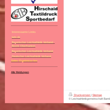
Interessante Links
ladv.de
Bayerischer Leichtathletik Verband -
Bezirk Oberfranken
Bayerischer Leichtathletik Verband
Deutscher Leichtathletik Verband
Seltec Ergebnisse live
Alle Meldungen
Druckversion
|
Sitemap
© Leichtathletikgemeinschaft Bam