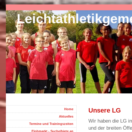
Leichtathletikge
Unsere LG
Home
Aktuelles
Wir haben die LG i
Termine und Trainingszeiten
und der breiten Öff
Flohmarkt - Suche/biete an