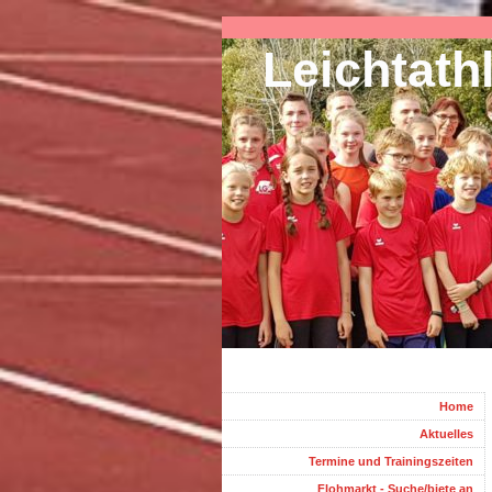
Leichtath
Home
Aktuelles
Termine und Trainingszeiten
Flohmarkt - Suche/biete an