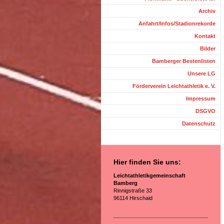
Archiv
Anfahrt/Infos/Stadionrekorde
Kontakt
Bilder
Bamberger Bestenlisten
Unsere LG
Förderverein Leichtathletik e. V.
Impressum
DSGVO
Datenschutz
Hier finden Sie uns:
Leichtathletikgemeinschaft
Bamberg
Rinnigstraße 33
96114 Hirschaid