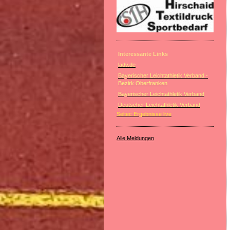
Interessante Links
ladv.de
Bayerischer Leichtathletik Verband -
Bezirk Oberfranken
Bayerischer Leichtathletik Verband
Deutscher Leichtathletik Verband
Seltec Ergebnisse live
Alle Meldungen