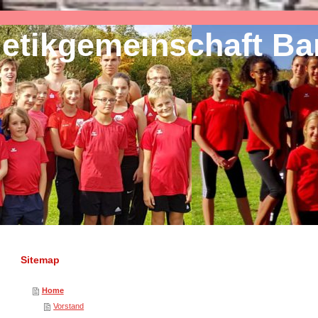
letikgemeinschaft B
Sitemap
Home
Vorstand