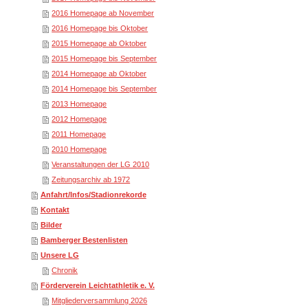
2016 Homepage ab November
2016 Homepage bis Oktober
2015 Homepage ab Oktober
2015 Homepage bis September
2014 Homepage ab Oktober
2014 Homepage bis September
2013 Homepage
2012 Homepage
2011 Homepage
2010 Homepage
Veranstaltungen der LG 2010
Zeitungsarchiv ab 1972
Anfahrt/Infos/Stadionrekorde
Kontakt
Bilder
Bamberger Bestenlisten
Unsere LG
Chronik
Förderverein Leichtathletik e. V.
Mitgliederversammlung 2026