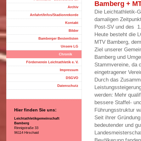
Bamberg + MT
Archiv
Die Leichtathletik
Anfahrt/Infos/Stadionrekorde
damaligen Zeitpunk
Kontakt
Post-SV und des 1.
Bilder
Heute besteht die
Bamberger Bestenlisten
MTV Bamberg, dem 
Unsere LG
Ziel unserer Gemein
Chronik
Bamberg und Umgebun
Förderverein Leichtathletik e. V.
Stammvereine, da d
Impressum
eingetragener Verein
DSGVO
Durch das Zusammen
Datenschutz
Leistungssteigerung
werden: Mehr qualifi
bessere Staffel- un
Führungsstruktur wa
Hier finden Sie uns:
Seit ihrer Gründung
Leichtathletikgemeinschaft
Bamberg
bedeutender und gut
Rinnigstraße 33
Landesmeisterschaf
96114 Hirschaid
Bevölkerung fanden 