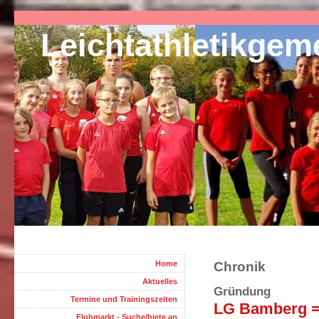
Leichtathletikge
Home
Chronik
Aktuelles
Gründung
Termine und Trainingszeiten
LG Bamberg =
Flohmarkt - Suche/biete an