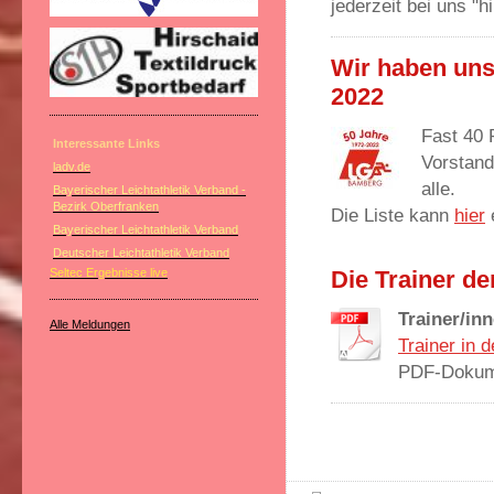
jederzeit bei uns "
Wir haben uns
2022
Fast 40 
Interessante Links
Vorstand
ladv.de
alle.
Bayerischer Leichtathletik Verband -
Bezirk Oberfranken
Die Liste kann
hier
Bayerischer Leichtathletik Verband
Deutscher Leichtathletik Verband
Seltec Ergebnisse live
Die Trainer d
Trainer/in
Alle Meldungen
Trainer in 
PDF-Dokume