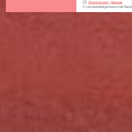
Druckversion
|
Sitemap
© Leichtathletikgemeinschaft Bam