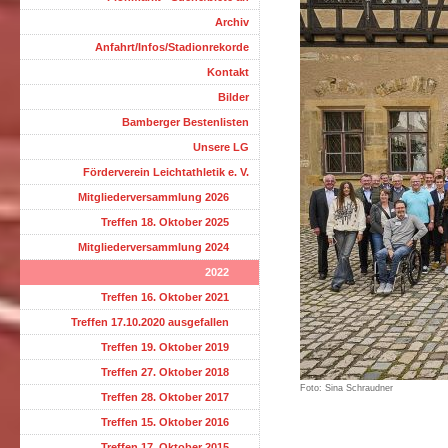
Archiv
Anfahrt/Infos/Stadionrekorde
Kontakt
Bilder
Bamberger Bestenlisten
Unsere LG
Förderverein Leichtathletik e. V.
Mitgliederversammlung 2026
Treffen 18. Oktober 2025
Mitgliederversammlung 2024
2022
Treffen 16. Oktober 2021
Treffen 17.10.2020 ausgefallen
Treffen 19. Oktober 2019
Treffen 27. Oktober 2018
Foto: Sina Schraudner
Treffen 28. Oktober 2017
Treffen 15. Oktober 2016
Treffen 17. Oktober 2015