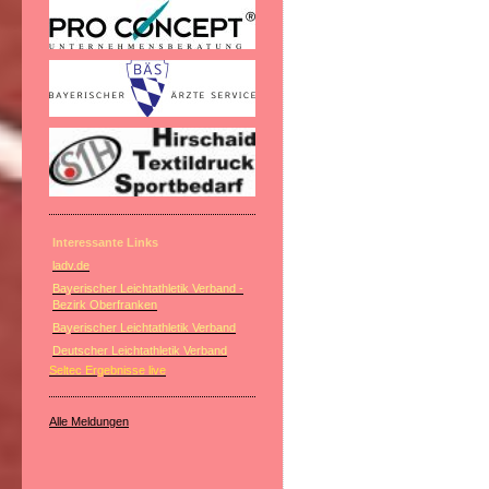
Interessante Links
ladv.de
Bayerischer Leichtathletik Verband -
Bezirk Oberfranken
Bayerischer Leichtathletik Verband
Deutscher Leichtathletik Verband
Seltec Ergebnisse live
Alle Meldungen