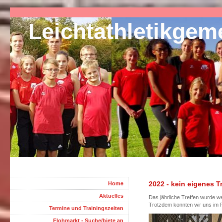
Leichtathletikge
2022 - kein eigenes T
Home
Aktuelles
Das jährliche Treffen wurde w
Trotzdem konnten wir uns im 
Termine und Trainingszeiten
Flohmarkt - Suche/biete an