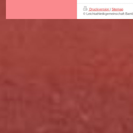
Druckversion
|
Sitemap
© Leichtathletikgemeinschaft Bam