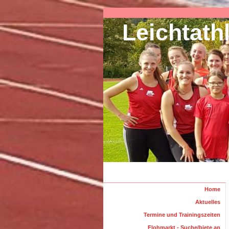
Leichtath
Home
Aktuelles
Termine und Trainingszeiten
Flohmarkt - Suche/biete an