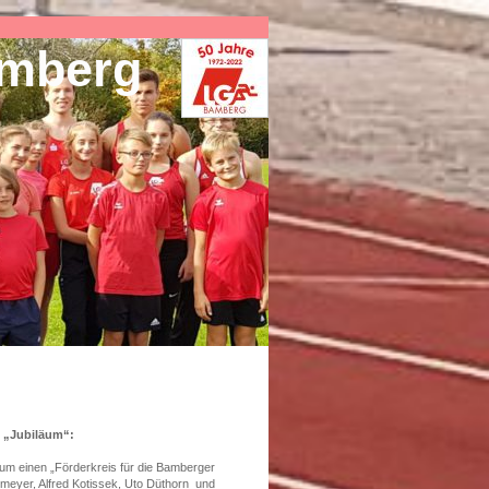
amberg
n „Jubiläum“:
 um einen „Förderkreis für die Bamberger
nmeyer, Alfred Kotissek, Uto Düthorn und