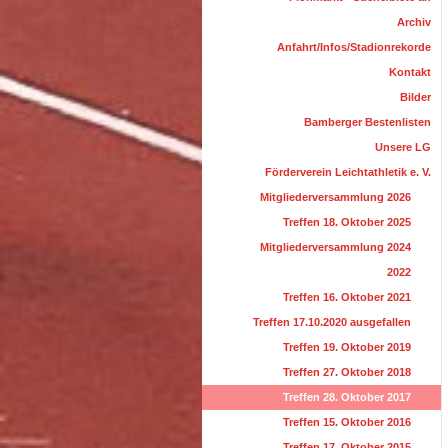
Archiv
Anfahrt/Infos/Stadionrekorde
Kontakt
Bilder
Bamberger Bestenlisten
Unsere LG
Förderverein Leichtathletik e. V.
Mitgliederversammlung 2026
Treffen 18. Oktober 2025
Mitgliederversammlung 2024
2022
Treffen 16. Oktober 2021
Treffen 17.10.2020 ausgefallen
Treffen 19. Oktober 2019
Treffen 27. Oktober 2018
Treffen 28. Oktober 2017
Treffen 15. Oktober 2016
Treffen 17. Oktober 2015