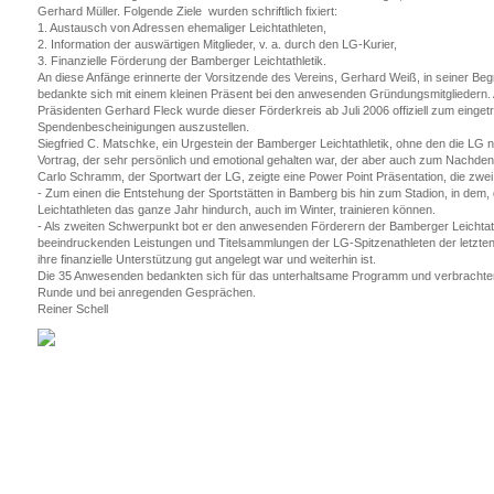
Gerhard Müller. Folgende Ziele wurden schriftlich fixiert:
1. Austausch von Adressen ehemaliger Leichtathleten,
2. Information der auswärtigen Mitglieder, v. a. durch den LG-Kurier,
3. Finanzielle Förderung der Bamberger Leichtathletik.
An diese Anfänge erinnerte der Vorsitzende des Vereins, Gerhard Weiß, in seiner Beg
bedankte sich mit einem kleinen Präsent bei den anwesenden Gründungsmitgliedern. A
Präsidenten Gerhard Fleck wurde dieser Förderkreis ab Juli 2006 offiziell zum eingetr
Spendenbescheinigungen auszustellen.
Siegfried C. Matschke, ein Urgestein der Bamberger Leichtathletik, ohne den die LG ni
Vortrag, der sehr persönlich und emotional gehalten war, der aber auch zum Nachden
Carlo Schramm, der Sportwart der LG, zeigte eine Power Point Präsentation, die zwe
- Zum einen die Entstehung der Sportstätten in Bamberg bis hin zum Stadion, in dem
Leichtathleten das ganze Jahr hindurch, auch im Winter, trainieren können.
- Als zweiten Schwerpunkt bot er den anwesenden Förderern der Bamberger Leichtathl
beeindruckenden Leistungen und Titelsammlungen der LG-Spitzenathleten der letzte
ihre finanzielle Unterstützung gut angelegt war und weiterhin ist.
Die 35 Anwesenden bedankten sich für das unterhaltsame Programm und verbrachten
Runde und bei anregenden Gesprächen.
Reiner Schell