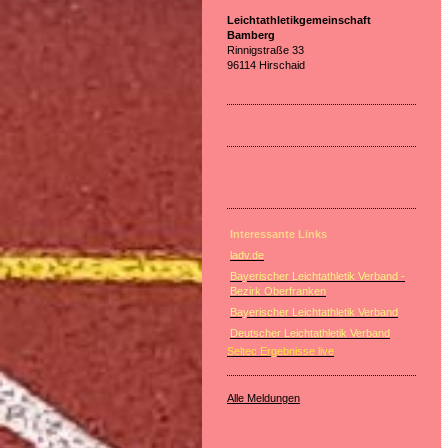
Leichtathletikgemeinschaft
Bamberg
Rinnigstraße 33
96114 Hirschaid
Interessante Links
ladv.de
Bayerischer Leichtathletik Verband -
Bezirk Oberfranken
Bayerischer Leichtathletik Verband
Deutscher Leichtathletik Verband
Seltec Ergebnisse live
Alle Meldungen