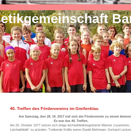
letikgemeinschaft B
40. Treffen des Fördervereins im Greifenklau
Am Samstag, den 28. 10. 2017 traf sich der Förderverein zu einem kleine
Es war das 40. Treffen.
Am 26. Oktober 1977 setzen sich einige leichtathletikbegeisterte Männer zusammen,
Leichtathletik“ zu gründen. Treibende Kräfte waren Ewald Mehringer, Gerhard Locke