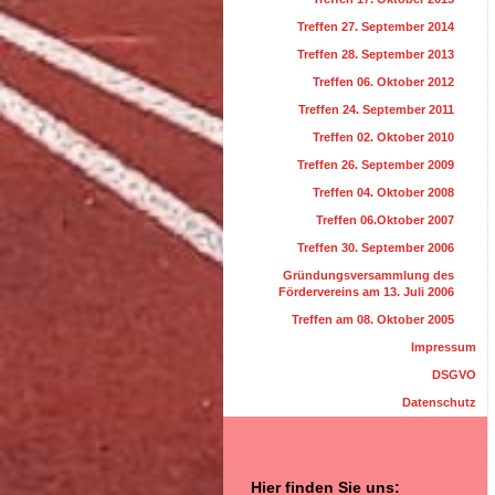
Treffen 27. September 2014
Treffen 28. September 2013
Treffen 06. Oktober 2012
Treffen 24. September 2011
Treffen 02. Oktober 2010
Treffen 26. September 2009
Treffen 04. Oktober 2008
Treffen 06.Oktober 2007
Treffen 30. September 2006
Gründungsversammlung des
Fördervereins am 13. Juli 2006
Treffen am 08. Oktober 2005
Impressum
DSGVO
Datenschutz
Hier finden Sie uns: