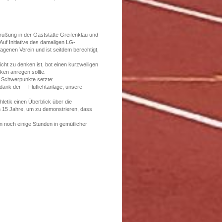
rüßung in der Gaststätte Greifenklau und
uf Initiative des damaligen LG-
agenen Verein und ist seitdem berechtigt,
cht zu denken ist, bot einen kurzweiligen
ken anregen sollte.
i Schwerpunkte setzte:
, dank der Flutlichtanlage, unsere
etik einen Überblick über die
n 15 Jahre, um zu demonstrieren, dass
 noch einige Stunden in gemütlicher